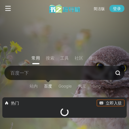
登录
简洁版
常用
搜索
工具
社区
生活
站内
百度
Google
淘宝
Bing
热门
立即入驻