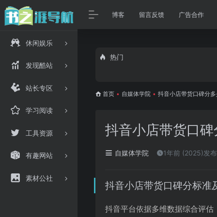
博客
留言反馈
广告合作
休闲娱乐
热门
发现酷站
站长专区
首页
•
自媒体学院
•
抖音小店带货口碑分多
学习阅读
抖音小店带货口碑
工具资源
自媒体学院
1年前 (2025)发布
有趣网站
素材公社
抖音小店带货口碑分标准
抖音平台依据多维数据综合评估