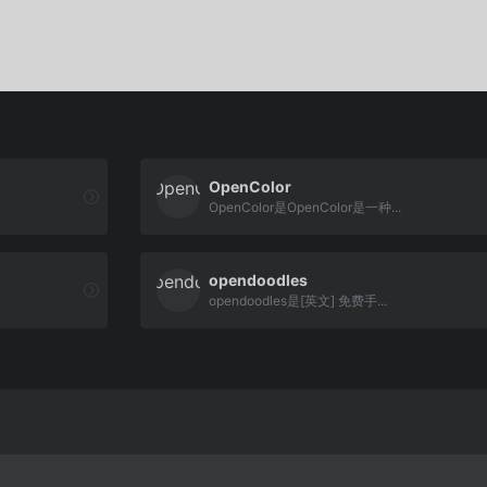
OpenColor
OpenColor是OpenColor是一种...
opendoodles
opendoodles是[英文] 免费手...