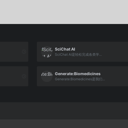
SciChat AI
SciChat AI是轻松完成各类学...
Generate:Biomedicines
Generate:Biomedicines是我们...