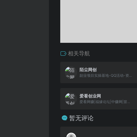
相关导航
陌尘网创
副业项目实操基地-QQ活动-资...
爱看创业网
爱看网赚|福缘论坛|中赚网|冒...
暂无评论