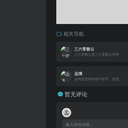
相关导航
三六零磐云
三六零磐云是三六零磐云官网
远博
远博是世間好物不堅牢，彩雲...
暂无评论