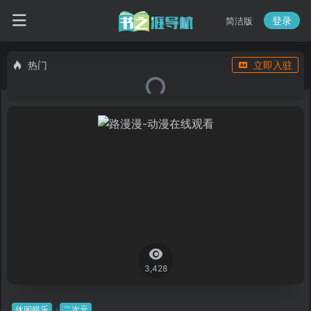
登录
简洁版
热门
立即入驻
3,428
休闲娱乐
二次元