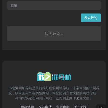
发表评论
暂无评论...
书之涯网址导航是目前很好用的网址导航，非常全面的上网导
航，收录国内外各类型网站，为您提供方便快捷的网站导航，
帮助您快速访问热门网站，让您的上网体验更快捷。
网站地图
友链申请
免责声明
关于我们