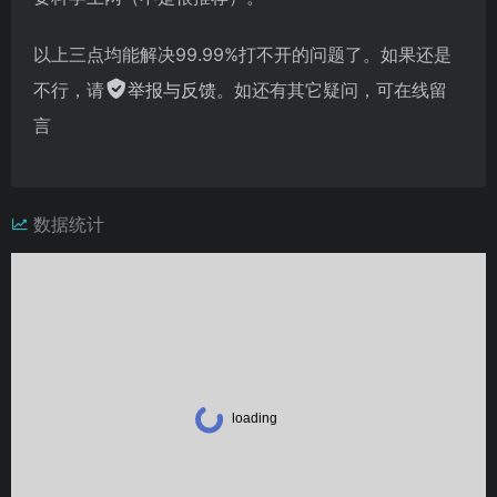
以上三点均能解决99.99%打不开的问题了。如果还是
不行，请
举报与反馈
。如还有其它疑问，可在线留
言
数据统计