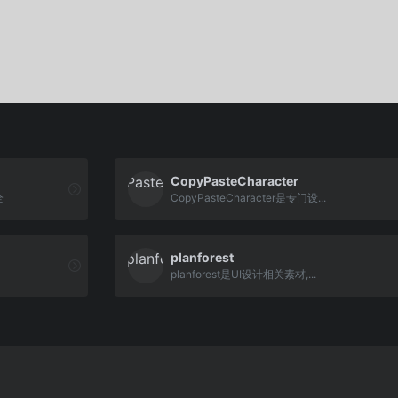
CopyPasteCharacter
全
CopyPasteCharacter是专门设...
planforest
planforest是UI设计相关素材,...