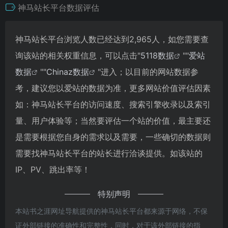
神马站长平台数据评估
神马站长平台浏览人数已经达到2,965人，如您需要查
询该站的相关权重信息，可以点击"
5118数据
""
爱站
数据
""
Chinaz数据
"进入；以目前的网站数据参
考，建议您以爱站的数据为准，更多网站价值评估因素
如：神马站长平台的访问速度、搜索引擎收录以及索引
量、用户体验等；当然要评估一个站的价值，最主要还
是需要根据您自身的需求以及需要，一些确切的数据则
需要找神马站长平台的站长进行洽谈提供。如该站的
IP、PV、跳出率等！
特别声明
本站书之涯网址导航提供的神马站长平台都来源于网络，不保
证外部链接的准确性和完整性，同时，对于该外部链接的指