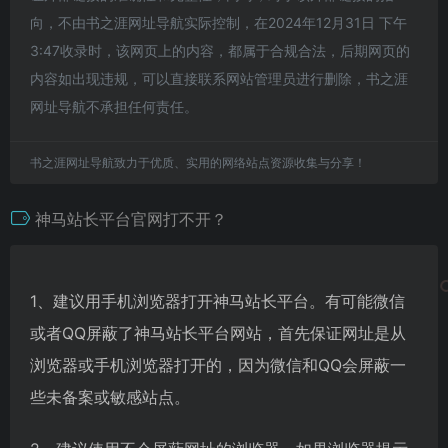
向，不由书之涯网址导航实际控制，在2024年12月31日 下午
3:47收录时，该网页上的内容，都属于合规合法，后期网页的
内容如出现违规，可以直接联系网站管理员进行删除，书之涯
网址导航不承担任何责任。
书之涯网址导航致力于优质、实用的网络站点资源收集与分享！
神马站长平台官网打不开？
1、建议用手机浏览器打开神马站长平台。有可能微信
或者QQ屏蔽了神马站长平台网站，首先保证网址是从
浏览器或手机浏览器打开的，因为微信和QQ会屏蔽一
些未备案或敏感站点。